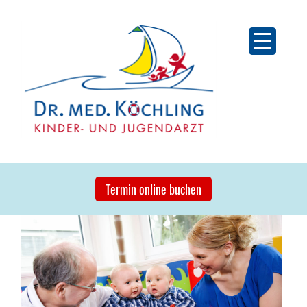
Skip
to
content
Kinder- und Jugendarzt Dr. med. Köchling
Kinder-Hämatologie und Onkologie . Ernährungsmedizin .
Termin online buchen
Notfallmedizin