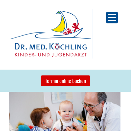
Skip
to
content
Kinder- und Jugendarzt Dr. med. Köchling
Kinder-Hämatologie und Onkologie . Ernährungsmedizin .
Termin online buchen
Notfallmedizin